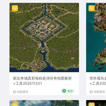
新比奇城真彩地砖超清传奇地图素材
世外孤岛
+工具202511231
+工具202
#
最新
地图素材
地图素材