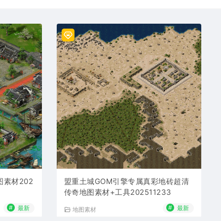
素材202
盟重土城GOM引擎专属真彩地砖超清
传奇地图素材+工具202511233
#
#
最新
最新
地图素材