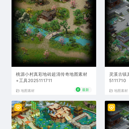
桃源小村真彩地砖超清传奇地图素材
灵溪古镇
+工具2025111711
5111710
#
最新
地图素材
地图素材