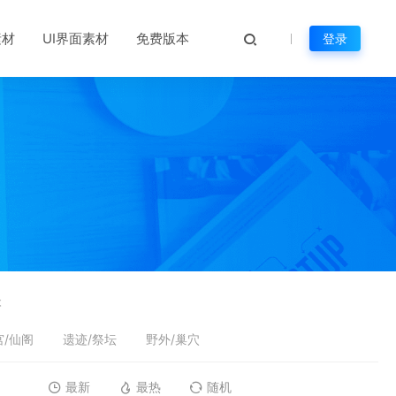
素材
UI界面素材
免费版本
登录
本
宫/仙阁
遗迹/祭坛
野外/巢穴
最新
最热
随机