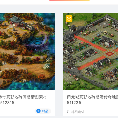
传奇真彩地砖高超清图素材
归元城真彩地砖超清传奇地图
512315
511235
#
精品
地图素材