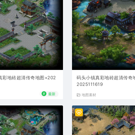
真彩地砖超清传奇地图+202
码头小镇真彩地砖超清传奇
2025111619
#
最新
地图素材