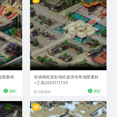
地图素材
皇城御苑真彩地砖超清传奇地图素材
+工具2025111720
#
#
最新
最新
地图素材