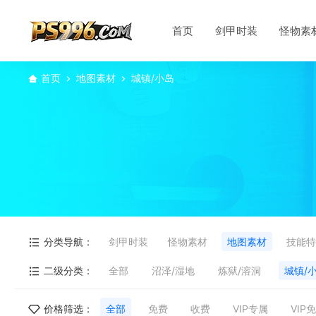
首页
剑甲时装
怪物素
首页
地图素材
城镇/小岛
分类导航：
剑甲时装
怪物素材
地图素材
技能特
二级分类：
全部
沼泽/湿地
炼狱/溶洞
城镇/
价格筛选：
全部
免费
收费
VIP专属
VIP