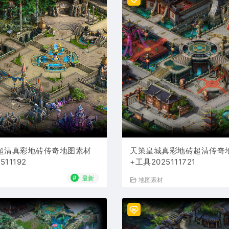
超清真彩地砖传奇地图素材
天策皇城真彩地砖超清传奇
511192
+工具2025111721
#
最新
地图素材