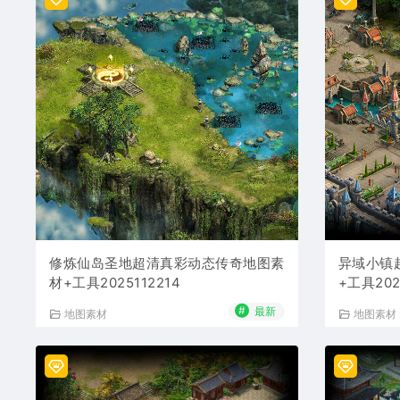
修炼仙岛圣地超清真彩动态传奇地图素
异域小镇
材+工具2025112214
+工具202
#
最新
地图素材
地图素材