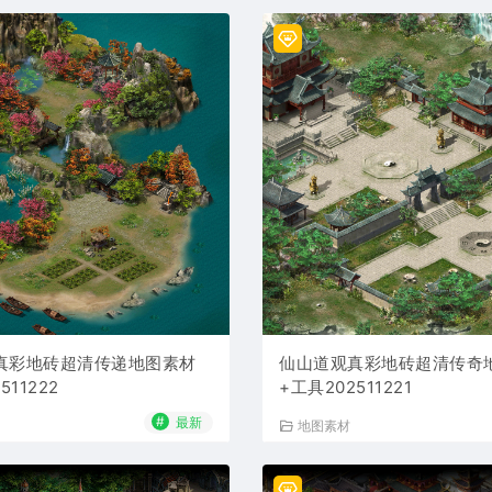
真彩地砖超清传递地图素材
仙山道观真彩地砖超清传奇
511222
+工具202511221
#
最新
地图素材