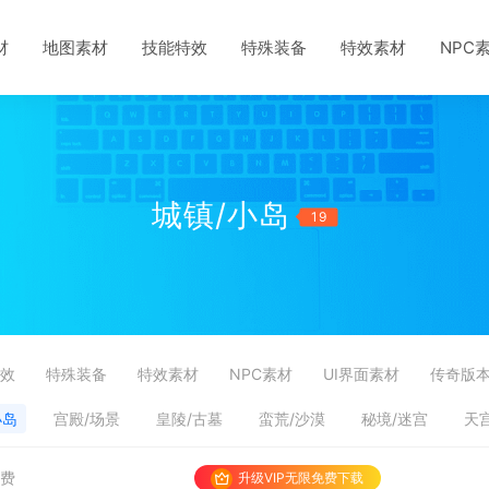
材
地图素材
技能特效
特殊装备
特效素材
NPC
城镇/小岛
19
效
特殊装备
特效素材
NPC素材
UI界面素材
传奇版
小岛
宫殿/场景
皇陵/古墓
蛮荒/沙漠
秘境/迷宫
天
免费
升级VIP无限免费下载