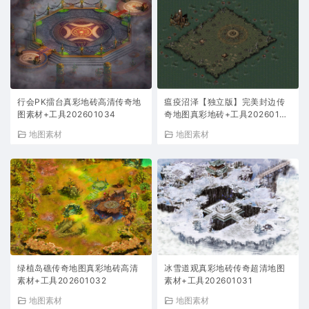
行会PK擂台真彩地砖高清传奇地
瘟疫沼泽【独立版】完美封边传
图素材+工具202601034
奇地图真彩地砖+工具20260103
3
地图素材
地图素材
绿植岛礁传奇地图真彩地砖高清
冰雪道观真彩地砖传奇超清地图
素材+工具202601032
素材+工具202601031
地图素材
地图素材