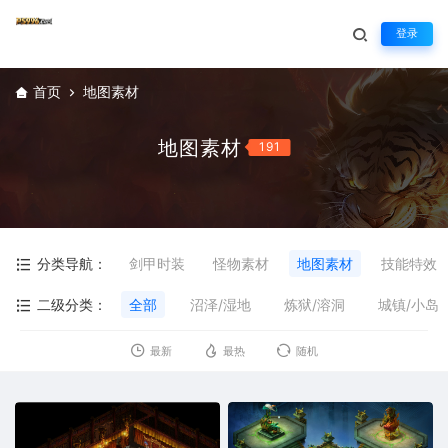
登录
首页
地图素材
地图素材
191
分类导航：
剑甲时装
怪物素材
地图素材
技能特效
二级分类：
全部
沼泽/湿地
炼狱/溶洞
城镇/小岛
最新
最热
随机