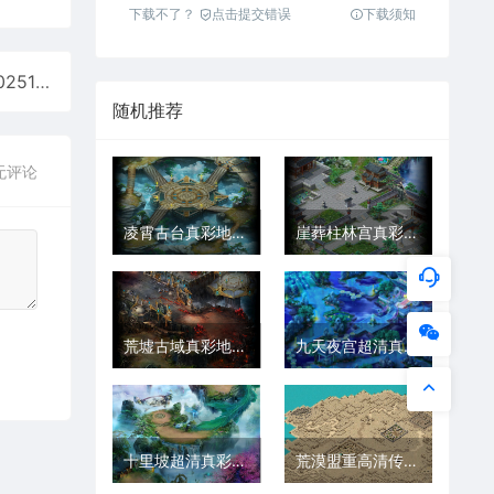
下载不了？
点击提交错误
下载须知
霸业秘境地图5张超清传奇地图素材真彩地砖+工具202512261
随机推荐
无评论
凌霄古台真彩地砖超清传奇地图素材+工具202511173
崖葬柱林宫真彩传奇地图+工具202511168.rar
荒墟古域真彩地砖超清传奇地图+工具2025111713
九天夜宫超清真彩传奇地图素材+工具202511202
十里坡超清真彩传奇地图素材+工具202511212
荒漠盟重高清传奇地图素材真彩地砖+工具202511216