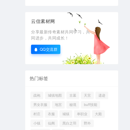
云信素材网
分享最新传奇素材共同学习，共
同进步，共同成长！
QQ交流群
热门标签
战袍
城镇地图
古墓
天宫
遗迹
男女衣服
地宫
秘境
buff技能
村庄
衣服
城镇
单职业
大殿
小镇
仙阁
黑白之羽
野外