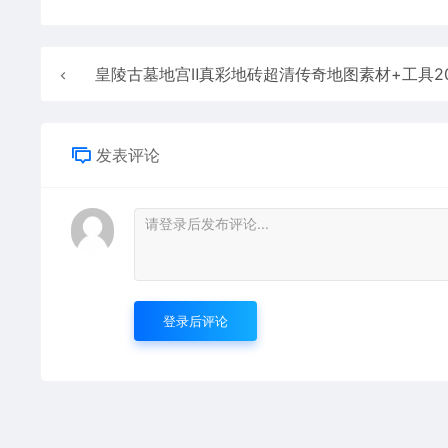
皇陵古墓地宫Ⅱ真彩地砖超清传奇地图素材+工具2025122
发表评论
登录后评论