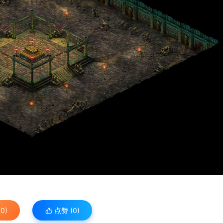
0)
点赞 (
0
)