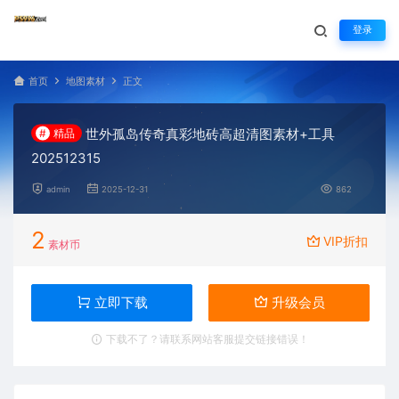
登录
首页
地图素材
正文
世外孤岛传奇真彩地砖高超清图素材+工具
#
精品
202512315
admin
2025-12-31
862
2
VIP折扣
素材币
立即下载
升级会员
下载不了？请联系网站客服提交链接错误！