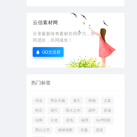
云信素材网
分享最新传奇素材共同学习，共
同进步，共同成长！
QQ交流群
热门标签
传送
男女衣服
巢穴
怪物
古墓
村庄
洞穴
喷火之剑
战甲
皇城
仙阁
火龙
圣地
秘境
buff技能
黑白之羽
城镇地图
衣服
遗迹