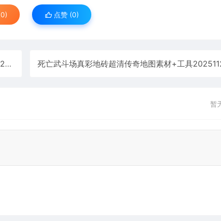
0)
点赞 (
0
)
3
暂