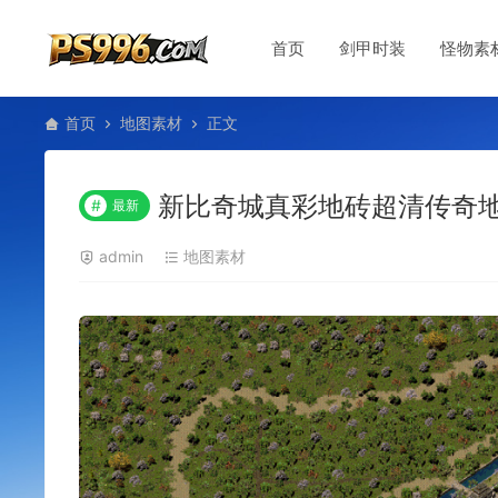
首页
剑甲时装
怪物素
首页
地图素材
正文
新比奇城真彩地砖超清传奇地图素
#
最新
admin
地图素材