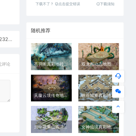
下载不了？
点击提交错误
下载须知
随机推荐
死亡武斗场真彩地砖超清传奇地图素材+工具202511232
苍羽阁真彩地砖高清传奇地图素材+工具202511195
双龙阁动态地图真彩地砖传奇素材+工具202511218
无评论
天璇云境传奇地图超清真彩地砖+工具202511176
峡谷城寨真彩地砖超清传奇地图+工具2025111617
云中花果山高清真彩地砖传奇地图素材202511234
女神仙境真彩地砖超清传奇地图素材+工具202511213