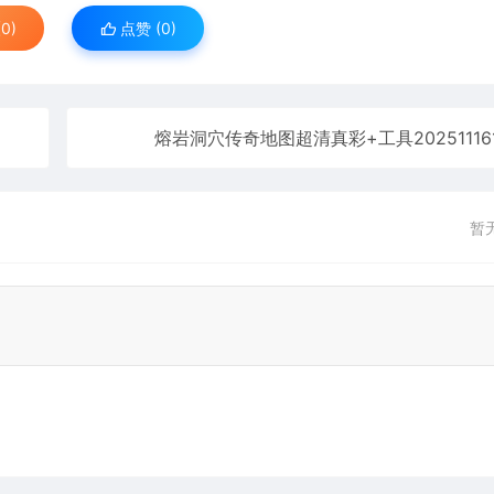
0)
点赞 (
0
)
熔岩洞穴传奇地图超清真彩+工具20251116
暂