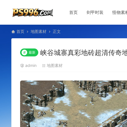
首页
剑甲时装
怪物素
首页
地图素材
正文
峡谷城寨真彩地砖超清传奇地图+
#
最新
admin
地图素材