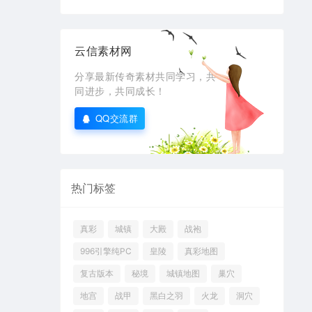
云信素材网
分享最新传奇素材共同学习，共
同进步，共同成长！
QQ交流群
热门标签
真彩
城镇
大殿
战袍
996引擎纯PC
皇陵
真彩地图
复古版本
秘境
城镇地图
巢穴
地宫
战甲
黑白之羽
火龙
洞穴