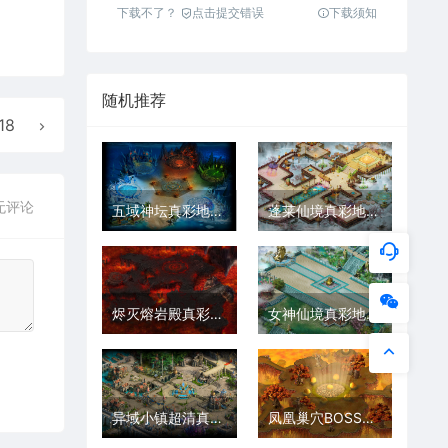
下载不了？
点击提交错误
下载须知
随机推荐
18
无评论
五域神坛真彩地砖超清传奇地图+工具2025111716
蓬莱仙境真彩地砖超清传奇地图素材+工具202511193
烬灭熔岩殿真彩地砖传奇超清地图素材+工具202511213
女神仙境真彩地砖超清传奇地图素材+工具202511213
异域小镇超清真彩地砖传奇地图素材+工具202511192
凤凰巢穴BOSS专属高清地图+工具202511163