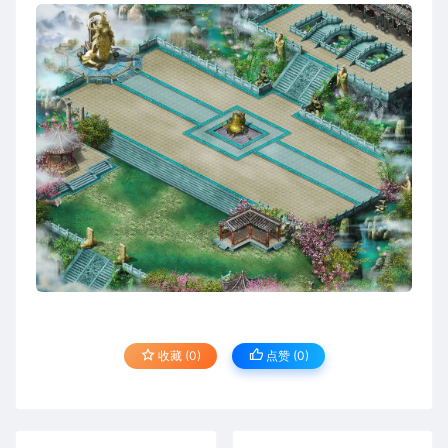
收藏 (0)
点赞 (
0
)