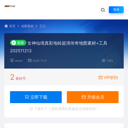
登录
首页
地图素材
正文
女神仙境真彩地砖超清传奇地图素材+工具
#
最新
202511213
admin
2025-11-21
1,183
2
VIP折扣
素材币
立即下载
升级会员
下载不了？请联系网站客服提交链接错误！