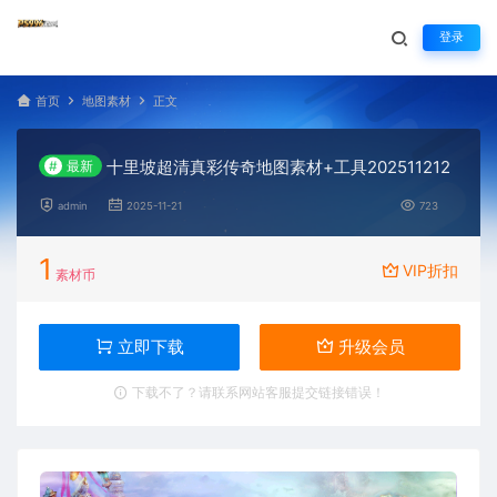
登录
首页
地图素材
正文
十里坡超清真彩传奇地图素材+工具202511212
#
最新
admin
2025-11-21
723
1
VIP折扣
素材币
立即下载
升级会员
下载不了？请联系网站客服提交链接错误！