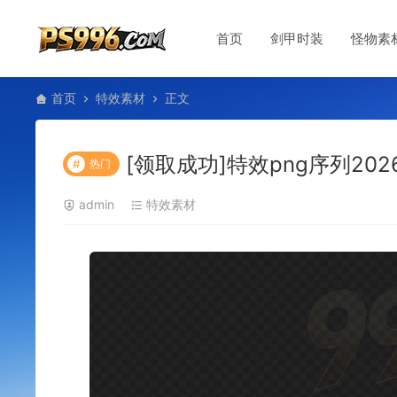
首页
剑甲时装
怪物素
首页
特效素材
正文
[领取成功]特效png序列2026
#
热门
admin
特效素材