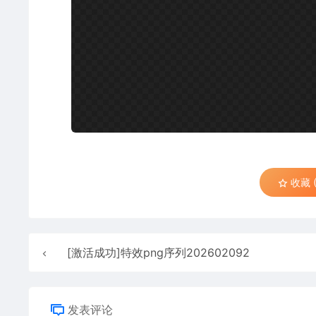
收藏 (
[激活成功]特效png序列202602092
发表评论