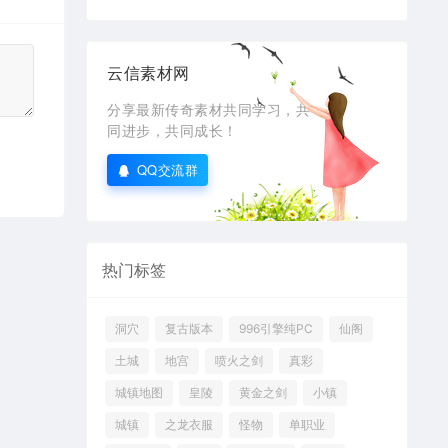
云信素材网
分享最新传奇素材共同学习，共
同进步，共同成长！
QQ交流群
热门标签
洞穴
复古版本
996引擎纯PC
仙阁
土城
地宫
喷火之剑
真彩
城镇地图
皇陵
黄金之剑
小镇
城镇
之龙衣服
怪物
单职业