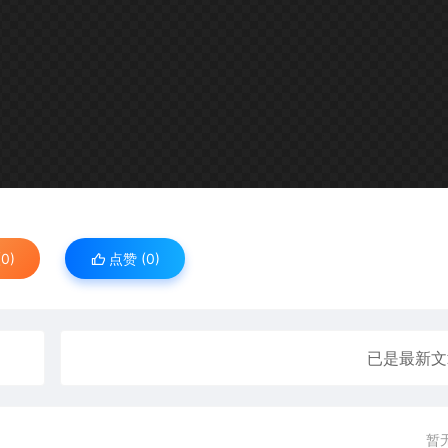
0)
点赞 (
0
)
已是最新文
暂