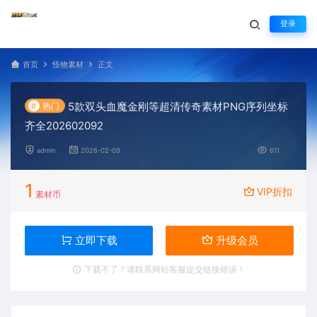
登录
首页
怪物素材
正文
5款双头血魔金刚等超清传奇素材PNG序列坐标
#
热门
齐全202602092
admin
2026-02-09
611
1
VIP折扣
素材币
立即下载
升级会员
下载不了？请联系网站客服提交链接错误！