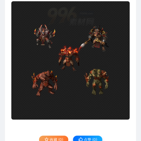
收藏 (0)
点赞 (
0
)