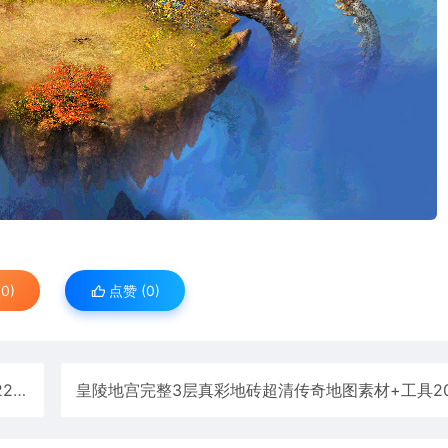
0)
点赞 (
0
)
4