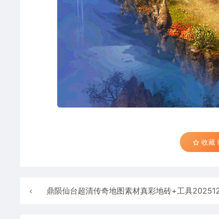
收藏 (
鼎陨仙台超清传奇地图素材真彩地砖+工具20251221