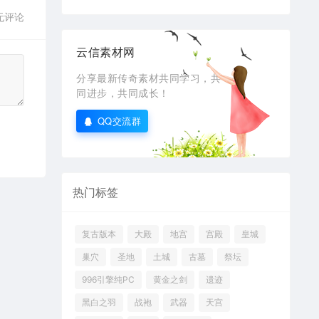
无评论
云信素材网
分享最新传奇素材共同学习，共
同进步，共同成长！
QQ交流群
热门标签
复古版本
大殿
地宫
宫殿
皇城
巢穴
圣地
土城
古墓
祭坛
996引擎纯PC
黄金之剑
遗迹
黑白之羽
战袍
武器
天宫