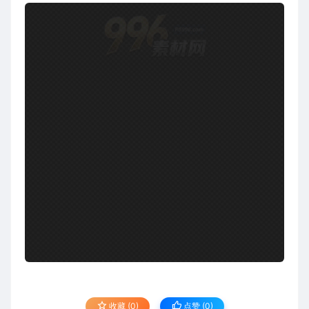
收藏 (0)
点赞 (
0
)