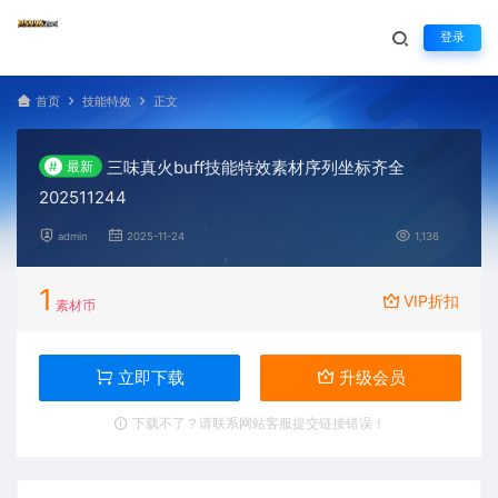
登录
首页
技能特效
正文
三味真火buff技能特效素材序列坐标齐全
#
最新
202511244
admin
2025-11-24
1,136
1
VIP折扣
素材币
立即下载
升级会员
下载不了？请联系网站客服提交链接错误！