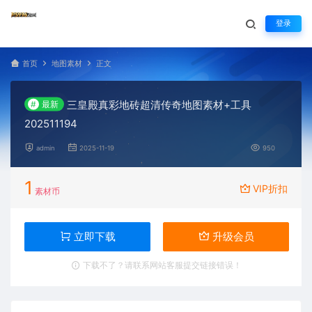
登录
首页
地图素材
正文
三皇殿真彩地砖超清传奇地图素材+工具
#
最新
202511194
admin
2025-11-19
950
1
VIP折扣
素材币
立即下载
升级会员
下载不了？请联系网站客服提交链接错误！