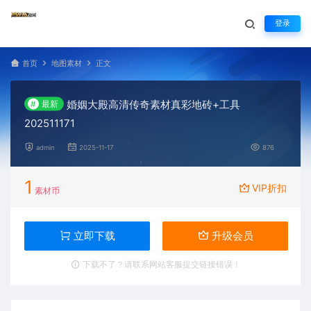
登录
首页
地图素材
正文
婚姻大殿高清传奇素材真彩地砖+工具
#
最新
202511171
admin
2025-11-17
876
1
VIP折扣
素材币
立即下载
升级会员
下载不了？请联系网站客服提交链接错误！