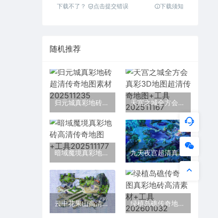
下载不了？
点击提交错误
下载须知
随机推荐
归元城真彩地砖超清传奇地图素材202511235
天宫之城全方会真彩3D地图超清传奇地图+工具202511167
暗域魔境真彩地砖高清传奇地图+工具202511177
九天夜宫超清真彩传奇地图素材+工具202511202
云中花果山高清真彩地砖传奇地图素材202511234
绿植岛礁传奇地图真彩地砖高清素材+工具202601032