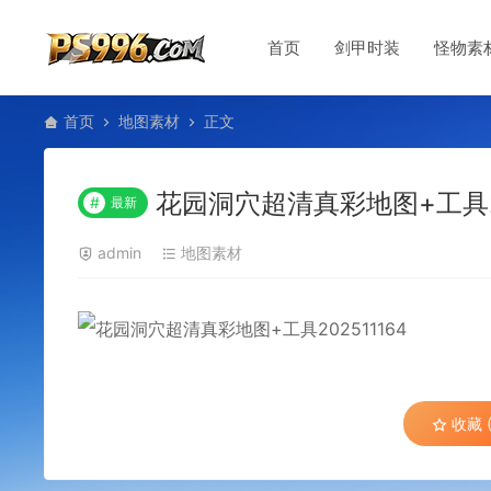
首页
剑甲时装
怪物素
首页
地图素材
正文
花园洞穴超清真彩地图+工具20
#
最新
admin
地图素材
收藏 (