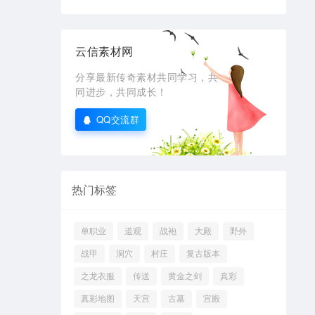
云信素材网
分享最新传奇素材共同学习，共
同进步，共同成长！
QQ交流群
热门标签
单职业
道观
战袍
大殿
野外
战甲
洞穴
村庄
复古版本
之龙衣服
传送
黄金之剑
真彩
真彩地图
天宫
古墓
宫殿