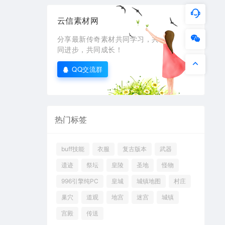
云信素材网
分享最新传奇素材共同学习，共
同进步，共同成长！
QQ交流群
热门标签
buff技能
衣服
复古版本
武器
遗迹
祭坛
皇陵
圣地
怪物
996引擎纯PC
皇城
城镇地图
村庄
巢穴
道观
地宫
迷宫
城镇
宫殿
传送