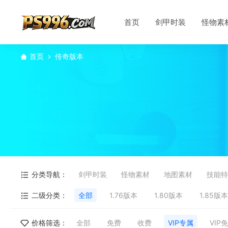
首页
剑甲时装
怪物素
首页
传奇版本
分类导航：
剑甲时装
怪物素材
地图素材
技能特
二级分类：
全部
1.76版本
1.80版本
1.85版本
价格筛选：
全部
免费
收费
VIP专属
VIP