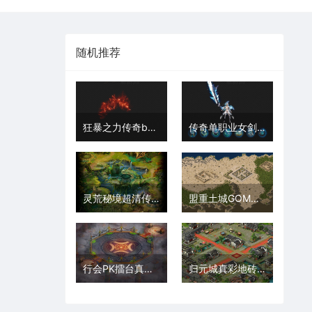
随机推荐
狂暴之力传奇buff技能PNG序列坐标齐全202511188
传奇单职业女剑甲素材时装剑甲带+首饰套装PNG内外地面包裹观齐全202511127
灵荒秘境超清传奇地图真彩地砖+工具2025111714
盟重土城GOM引擎专属真彩地砖超清传奇地图素材+工具202511233
行会PK擂台真彩地砖高清传奇地图素材+工具202601034
归元城真彩地砖超清传奇地图素材202511235